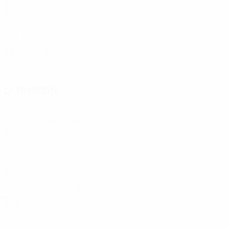
AZE
32
5
14
A. Bayramov
12
AZE
30
2
2
Jafarov
23
AZE
23
-
-
Agayev
23
AZE
35
-
-
Difensori
Età
MG
G
Dashdamirov
2
AZE
26
3
-
R. Mammadov
2
AZE
30
1
-
Hajiyev
2
AZE
27
-
-
Abbasov
3
AZE
21
1
-
Jafarguliyev
3
AZE
25
4
-
Mustafazade
4
AZE
29
6
-
Krivotsyuk
5
AZE
27
5
-
A. Hüseynov
13