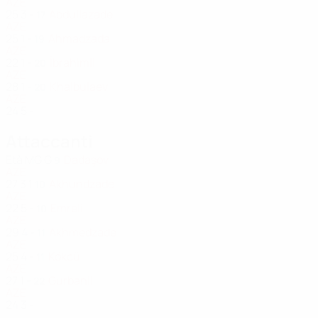
AZE
25
3
-
Abdullazade
17
AZE
25
1
-
Ahmadzada
19
AZE
22
1
-
İbrahimli
20
AZE
28
1
-
Khaibulaev
20
AZE
24
5
-
Attaccanti
Età
MG
G
Dadaşov
9
AZE
27
3
1
Akhundzade
10
AZE
22
5
-
Emreli
10
AZE
29
4
-
Akhmedzade
11
AZE
25
4
-
Kökcü
11
AZE
27
1
-
Gurbanli
22
AZE
24
3
-