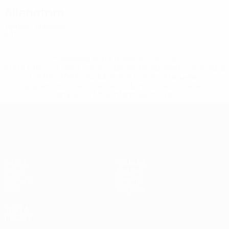
Allenatore
Aykhan Abbasov
AZE
* Sospesa fino a nuovo avviso. <a
href='https://it.uefa.com/insideuefa/mediaservices/media
148df62d7eb6-64dbbd01b1cf-1000--fifa-uefa-
sospendono-nazionali-e-club-russi-da-tutte-le-
competi/'>Altre informazioni</a>
Qualificazioni Europee
Partite
Squadre
Gironi
Notizie
UEFA.tv
Dettagli
Stat.
Negozio
VISITA
ANCHE