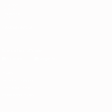
UEFA.com
La UEFA
Fondazione
UEFA
CAMBIA LINGUA
Italiano
English
Français
Deutsch
Русский
Español
Italiano
Português
Scarica l'app ufficiale
Privacy
Termini e condizioni
Politica sui cookie
Impostazioni Privacy
© 1998-2026 UEFA. Tutti i diritti riservati