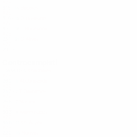
AZE
31
5
-
Badalov
14
AZE
31
6
-
B. Hüseynov
15
AZE
35
-
-
J. Hüseynov
18
AZE
23
1
-
G. Aliyev
21
AZE
29
5
-
Centrocampisti
Età
MG
G
Khachaiev
6
AZE
28
2
-
Abdullazade
6
AZE
24
3
-
T. Bayramov
7
AZE
25
5
-
Nuriiev
7
AZE
30
3
-
Makhmudov
8
AZE
34
6
1
Kh. Aliyev
11
AZE
22
2
-
Nuriyev
16