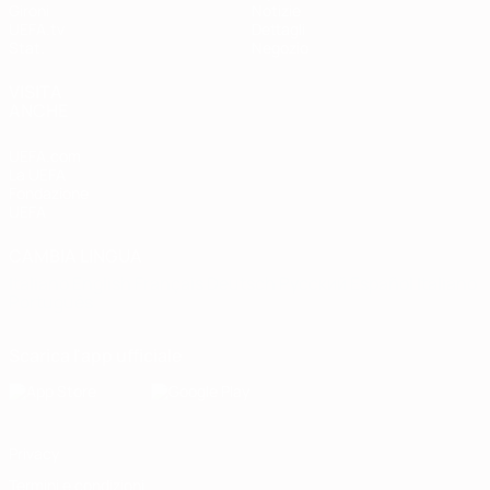
Gironi
Notizie
UEFA.tv
Dettagli
Stat.
Negozio
VISITA
ANCHE
UEFA.com
La UEFA
Fondazione
UEFA
CAMBIA LINGUA
Italiano
English
Français
Deutsch
Русский
Español
Italiano
Português
Scarica l'app ufficiale
Privacy
Termini e condizioni