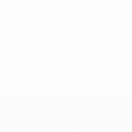
Squadra
Balodis
Birka
Černomordijs
Cigaņiks
Dašķevičs
Grabo
Difensore
Difensore
Difensore
Difensore
Centrocampista
Centro
Ultime notizie
* Sospesa fino a nuovo avviso. <a
href='https://it.uefa.com/insideuefa/mediaservices/media
148df62d7eb6-64dbbd01b1cf-1000--fifa-uefa-
sospendono-nazionali-e-club-russi-da-tutte-le-
competi/'>Altre informazioni</a>
Qualificazioni Europee
Partite
Squadre