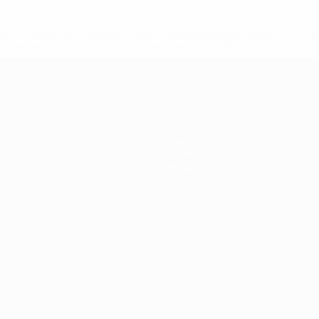
efa.com/insideuefa/mediaservices/mediareleases/news/0272-
ionali-e-club-russi-da-tutte-le-competi/'>Altre informazioni
Squadre
Notizie
Dettagli
Negozio
ortuguês