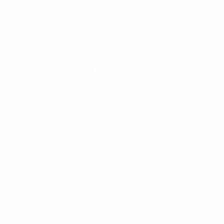
GRE
30
-
-
Vichos
22
GRE
26
-
-
Kiriakopoulos
22
GRE
30
1
-
Centrocampisti
Età
MG
G
Kourbelis
6
GRE
32
6
1
Mouzakitis
8
GRE
19
3
-
Pelkas
10
GRE
32
1
-
Bakasetas
11
GRE
33
5
2
Zafeiris
16
GRE
23
5
-
Triantis
18
GRE
23
1
-
Konstantelias
18
GRE
23
4
-
Karetsas
19
GRE
18
6
2
Mantalos
20