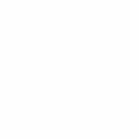
GRE
32
3
5
Tzolakis
12
GRE
23
3
7
Mandas
13
GRE
24
-
-
Difensori
Età
MG
G
Vagiannidis
2
GRE
24
4
-
Koulierakis
3
GRE
22
5
-
Michailidis
4
GRE
26
-
-
Mavropanos
4
GRE
28
4
-
Retsos
5
GRE
27
2
-
Rota
15
GRE
28
2
-
Hatzidiakos
17
GRE
29
2
-
Tsimikas
21
GRE
30
6
1
Giannoulis
22