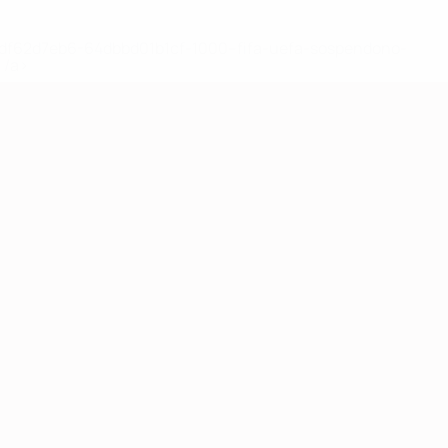
148df62d7eb6-64dbbd01b1cf-1000--fifa-uefa-sospendono-
</a>