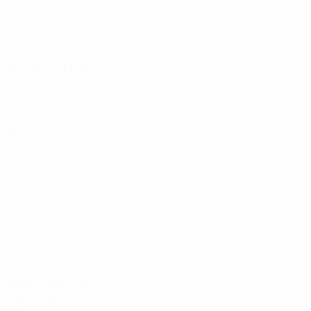
GRE
34
3
-
Siopis
23
GRE
32
3
-
Attaccanti
Età
MG
G
Masouras
7
GRE
32
5
-
Ioannidis
8
GRE
26
4
-
Douvikas
9
GRE
27
-
-
Kostoulas
9
GRE
19
2
-
Tzolis
10
GRE
24
6
3
Tetteh
11
GRE
25
2
-
Pavlidis
14
GRE
27
5
1
Allenatore
Ivan Jovanović
GRE