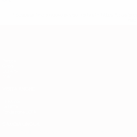
* Sospesa fino a nuovo avviso. <a href='https://it.u
naz
Qualificazioni Europee
Partite
Gironi
UEFA.tv
Stat.
VISITA ANCHE
UEFA.com
La UEFA
Fondazione UEFA
CAMBIA LINGUA
Italiano
English
Français
Deutsch
Русский
Español
Italiano
P