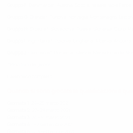
Gruppo F
: Danimarca*, Austria, Scozia, Israele, Isole Faroe
Gruppo G
: Olanda*, Turchia, Norvegia, Montenegro, Lettoni
Gruppo H
: Croazia*, Slovacchia, Russia, Slovenia, Cipro, M
Gruppo I
: Inghilterra*, Polonia, Ungheria, Albania, Andorra
Gruppo J
: Germania*, Romania, Islanda, Macedonia del No
*Vincitrici dei gironi
Calendario completo
Quando si sono giocate le qualificazioni e qu
Giornata 1
: 24–25 marzo 2021
Giornata 2
: 27–28 marzo 2021
Giornata 3
: 30–31 marzo 2021
Giornata 4
: 1–2 settembre 2021
Giornata 5
: 4–5 settembre 2021