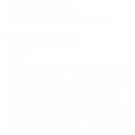
Finali - martedì 29 marzo 2022
Percorso B
: Polonia - Svezia 2-0
Percorso C
: Portogallo - Macedonia del Nord 2-0
Finale - domenica 5 giugno 2022
Percorso A:
Galles - Ucraina 1-0
I gironi
I gironi sono stati sorteggiati a Zurigo il 7 dicembre 2020.
Gruppo A
: Portogallo, Serbia*, Repubblica d'Irlanda, Luss
Gruppo B
: Spagna*, Svezia, Grecia, Georgia, Kosovo
Gruppo C
: Italia, Svizzera*, Irlanda del Nord, Bulgaria, Litua
Gruppo D
: Francia*, Ucraina, Finlandia, Bosnia ed Erzegov
Gruppo E
: Belgio*, Galles, Repubblica Ceca, Bielorussia, Es