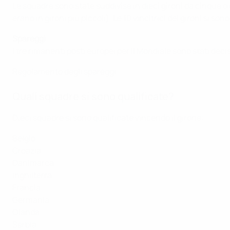
Le squadre sono state suddivise in dieci gironi da cinque o 
erano in gironi più piccoli). Le 10 vincitrici dei gironi si son
Spareggi
I tre rimanenti posti europei per il Mondiale sono stati decis
Regolamento degli spareggi
Quali squadre si sono qualificate?
Dieci squadre si sono qualificate vincendo il girone:
Belgio
Croazia
Danimarca
Inghilterra
Francia
Germania
Olanda
Serbia