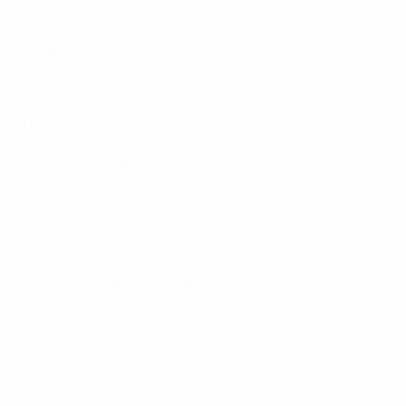
, Moldavia
a, Gibilterra
alta
, San Marino
rd, Armenia, Liechtenstein
ando saranno gli spareggi?