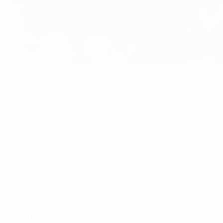
L'Inghilterra di Harry Kane si è qualificata agevolmente per la Cop
Che cosa sono le qualificazioni?
Le qualificazioni decretano quali delle 55 federazioni UEFA 
Regolamento ufficiale FIFA
Come funzionavano?
Sono previsti due turni di qualificazione:
Fase a gironi