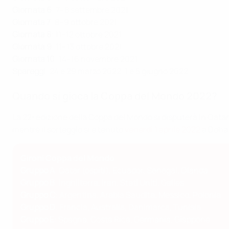
Giornata 6
: 7–8 settembre 2021
Giornata 7
: 8–9 ottobre 2021
Giornata 8
: 11–12 ottobre 2021
Giornata 9
: 11–13 ottobre 2021
Giornata 10
: 14–16 novembre 2021
Spareggi
: 24 e 29 marzo 2022, 1 e 5 giugno 2022
Quando si gioca la Coppa del Mondo 2022?
La 22ª edizione della Coppa del Mondo si disputerà in Qatar
mentre il sorteggio si è tenuto
venerdì 1 aprile 2022
a Doha,
Gironi Coppa del Mondo
Gruppo A
: Qatar (ospiti), Ecuador, Senegal, Olanda
Gruppo B
: Inghilterra, Iran, Stati Uniti, Galles
Gruppo C
: Argentina, Arabia Saudita, Messico, Polonia
Gruppo D
: Francia, Australia, Danimarca, Tunisia
Gruppo E
: Spagna, Costa Rica, Germania, Giappone