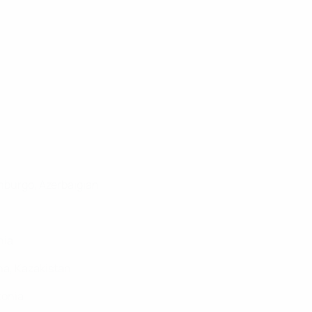
emburgo, Azerbaigian
nia
ina, Kazakistan
tonia