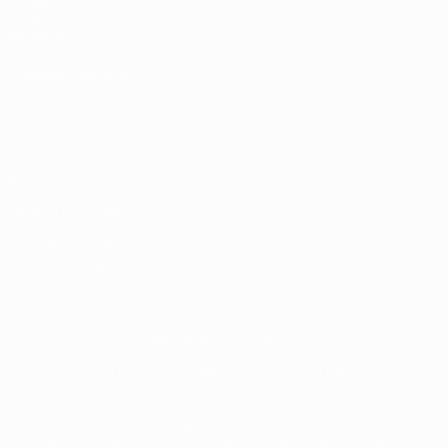
Fondazione
UEFA
Negozio
CAMBIA LINGUA
Italiano
English
Français
Deutsch
Русский
Español
Italiano
Português
Privacy
Termini e condizioni
Politica sui cookie
Impostazioni Privacy
© 1998-2026 UEFA. Tutti i diritti riservati
La parola UEFA, il logo UEFA e tutti i marchi che si riferiscono a
competizioni UEFA, sono marchi registrati e/o copyright della
UEFA. Tali marchi non possono essere utilizzati in nessun modo
per scopi commerciali. L'utilizzo di UEFA.com sta a significare
l'accettazione dei Termini e Condizioni e delle Norme sulla