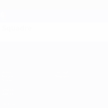
Passa
al
contenuto
principale
UEFA EURO 2028
Squadre
UEFA EURO 2028
Video
Dettagli
Notizie
Negozio
Storia
VISITA
ANCHE
UEFA.com