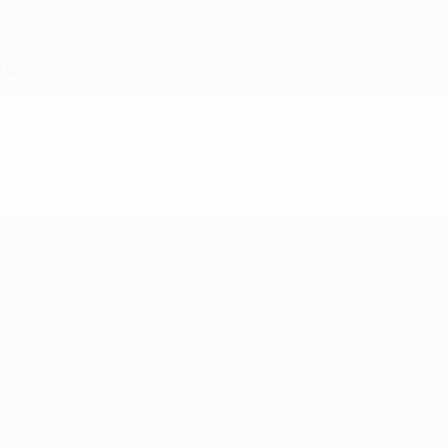
Passa
al
contenuto
principale
UEFA Under 17 Femminile
Video
Highlights
UEFA Under 17 Femminile
Partite
Notizie
Sorteggi
Storia
Video
Dettagli
Squadre
SITI
NETWORK
UEFA