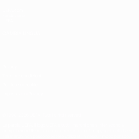
UEFA.com
Fondazione
UEFA
CAMBIA LINGUA
Italiano
English
Français
Deutsch
Русский
Español
Italiano
Português
Privacy
Termini e condizioni
Politica sui cookie
Impostazioni Privacy
© 1998-2026 UEFA. Tutti i diritti riservati
La parola UEFA, il logo UEFA e tutti i marchi che si riferiscono a
competizioni UEFA, sono marchi registrati e/o copyright della UEFA.
Tali marchi non possono essere utilizzati in nessun modo per scopi