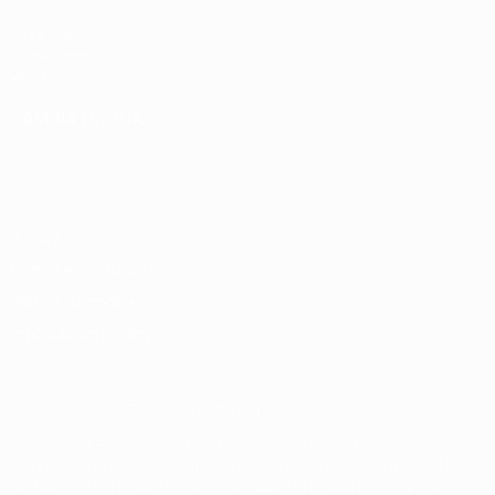
UEFA.com
Fondazione
UEFA
CAMBIA LINGUA
Italiano
English
Français
Deutsch
Русский
Español
Italiano
Português
Privacy
Termini e condizioni
Politica sui cookie
Impostazioni Privacy
© 1998-2026 UEFA. Tutti i diritti riservati
La parola UEFA, il logo UEFA e tutti i marchi che si riferiscono a
competizioni UEFA, sono marchi registrati e/o copyright della UEFA.
Tali marchi non possono essere utilizzati in nessun modo per scopi