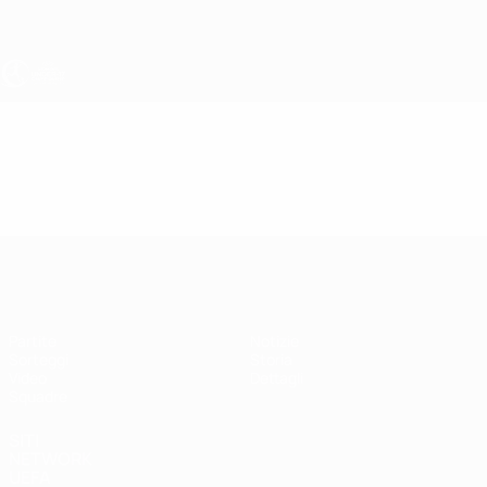
Passa
al
contenuto
principale
UEFA Under 17 Femminile
Video
In vetrina
UEFA Under 17 Femminile
Partite
Notizie
Sorteggi
Storia
Video
Dettagli
Squadre
SITI
NETWORK
UEFA