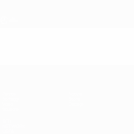
Passa
al
contenuto
principale
UEFA Under 17 Femminile
Video
In vetrina
UEFA Under 17 Femminile
Partite
Notizie
Sorteggi
Storia
Video
Dettagli
Squadre
SITI
NETWORK
UEFA