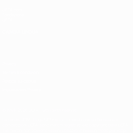
UEFA.com
Fondazione
UEFA
CAMBIA LINGUA
Italiano
English
Français
Deutsch
Русский
Español
Italiano
Português
Privacy
Termini e condizioni
Politica sui cookie
Impostazioni Privacy
© 1998-2026 UEFA. Tutti i diritti riservati
La parola UEFA, il logo UEFA e tutti i marchi che si riferiscono a
competizioni UEFA, sono marchi registrati e/o copyright della UEFA.
Tali marchi non possono essere utilizzati in nessun modo per scopi