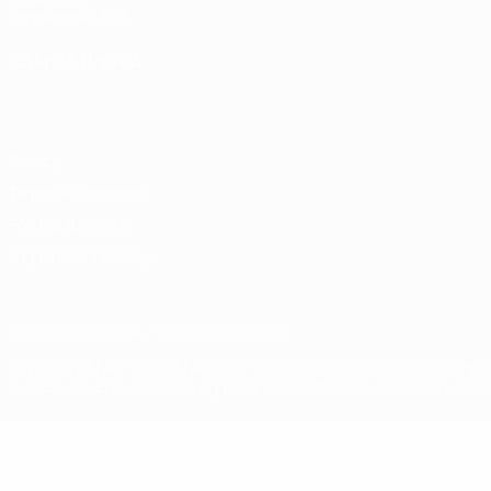
Fondazione UEFA
CAMBIA LINGUA
Italiano
English
Français
Deutsch
Русский
Español
Italiano
P
Privacy
Termini e condizioni
Politica sui cookie
Impostazioni Privacy
© 1998-2026 UEFA. Tutti i diritti riservati
La parola UEFA, il logo UEFA e tutti i marchi che si riferiscono a com
L'utilizzo di UEFA.com sta a significare l'accettazione dei Termini e Co