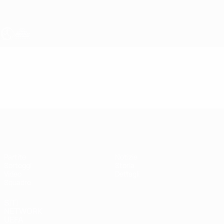
Passa
al
contenuto
principale
UEFA Under 17 Femminile
Video
In vetrina
UEFA Under 17 Femminile
Partite
Notizie
Sorteggi
Storia
Video
Dettagli
Squadre
SITI
NETWORK
UEFA