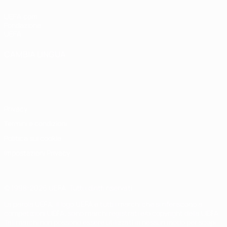
UEFA.com
Fondazione
UEFA
CAMBIA LINGUA
Italiano
English
Français
Deutsch
Русский
Español
Italiano
Português
Privacy
Termini e condizioni
Politica sui cookie
Impostazioni Privacy
© 1998-2026 UEFA. Tutti i diritti riservati
La parola UEFA, il logo UEFA e tutti i marchi che si riferiscono a
competizioni UEFA, sono marchi registrati e/o copyright della UEFA.
Tali marchi non possono essere utilizzati in nessun modo per scopi