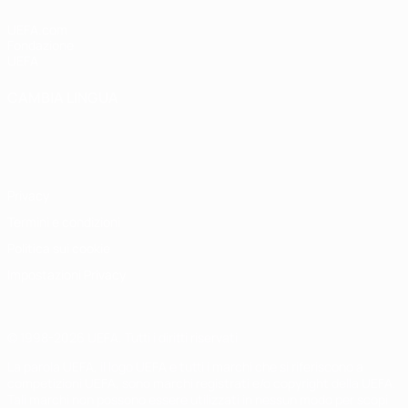
UEFA.com
Fondazione
UEFA
CAMBIA LINGUA
Italiano
English
Français
Deutsch
Русский
Español
Italiano
Português
Privacy
Termini e condizioni
Politica sui cookie
Impostazioni Privacy
© 1998-2026 UEFA. Tutti i diritti riservati
La parola UEFA, il logo UEFA e tutti i marchi che si riferiscono a
competizioni UEFA, sono marchi registrati e/o copyright della UEFA.
Tali marchi non possono essere utilizzati in nessun modo per scopi