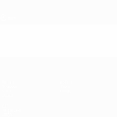
Passa
al
contenuto
principale
UEFA Under 17 Femminile
Video
In vetrina
UEFA Under 17 Femminile
Partite
Notizie
Sorteggi
Storia
Video
Dettagli
Squadre
SITI
NETWORK
UEFA