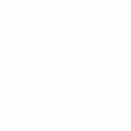
* Sospesa fino a nuovo avviso. <a
href='https://it.uefa.com/insideuefa/mediaservices/media
148df62d7eb6-64dbbd01b1cf-1000--fifa-uefa-
sospendono-nazionali-e-club-russi-da-tutte-le-
competi/'>Altre informazioni</a>