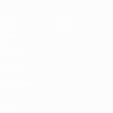
UEFA Under 17 Femminile
Partite
Notizie
Sorteggi
Storia
Video
Dettagli
Squadre
SITI
NETWORK
UEFA
UEFA.com
Fondazione
UEFA
CAMBIA LINGUA
Italiano
English
Français
Deutsch
Русский
Español
Italiano
Português
Privacy