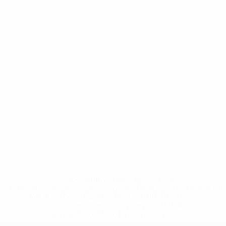
* Sospesa fino a nuovo avviso. <a
href='https://it.uefa.com/insideuefa/mediaservices/media
148df62d7eb6-64dbbd01b1cf-1000--fifa-uefa-
sospendono-nazionali-e-club-russi-da-tutte-le-
competi/'>Altre informazioni</a>