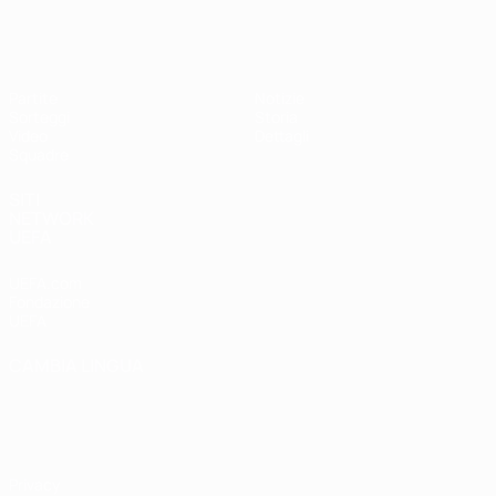
UEFA Under 17 Femminile
Partite
Notizie
Sorteggi
Storia
Video
Dettagli
Squadre
SITI
NETWORK
UEFA
UEFA.com
Fondazione
UEFA
CAMBIA LINGUA
Italiano
English
Français
Deutsch
Русский
Español
Italiano
Português
Privacy