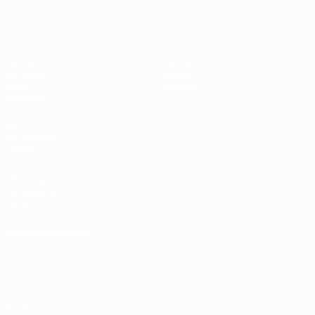
UEFA Under 17 Femminile
Partite
Notizie
Sorteggi
Storia
Video
Dettagli
Squadre
SITI
NETWORK
UEFA
UEFA.com
Fondazione
UEFA
CAMBIA LINGUA
Italiano
English
Français
Deutsch
Русский
Español
Italiano
Português
Privacy