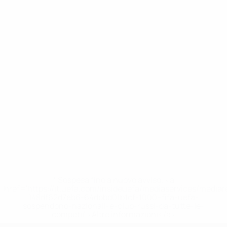
* Sospesa fino a nuovo avviso. <a
href='https://it.uefa.com/insideuefa/mediaservices/media
148df62d7eb6-64dbbd01b1cf-1000--fifa-uefa-
sospendono-nazionali-e-club-russi-da-tutte-le-
competi/'>Altre informazioni</a>