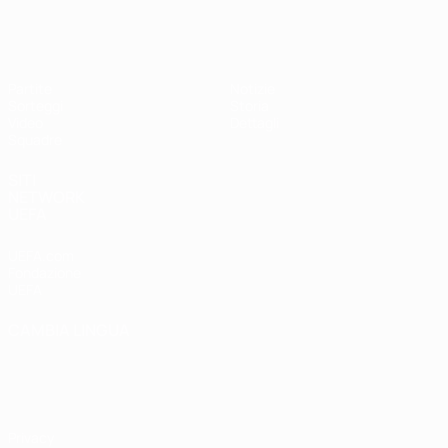
UEFA Under 17 Femminile
Partite
Notizie
Sorteggi
Storia
Video
Dettagli
Squadre
SITI
NETWORK
UEFA
UEFA.com
Fondazione
UEFA
CAMBIA LINGUA
Italiano
English
Français
Deutsch
Русский
Español
Italiano
Português
Privacy