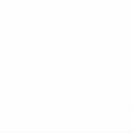
* Sospesa fino a nuovo avviso. <a
href='https://it.uefa.com/insideuefa/mediaservices/media
148df62d7eb6-64dbbd01b1cf-1000--fifa-uefa-
sospendono-nazionali-e-club-russi-da-tutte-le-
competi/'>Altre informazioni</a>