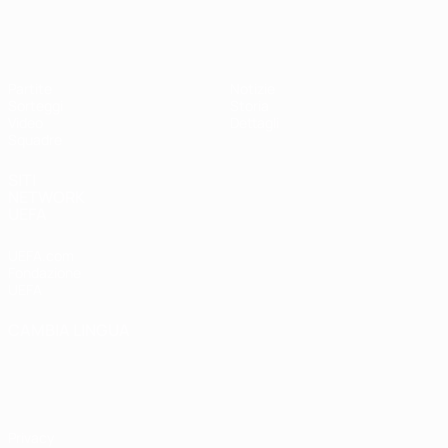
UEFA Under 17 Femminile
Partite
Notizie
Sorteggi
Storia
Video
Dettagli
Squadre
SITI
NETWORK
UEFA
UEFA.com
Fondazione
UEFA
CAMBIA LINGUA
Italiano
English
Français
Deutsch
Русский
Español
Italiano
Português
Privacy