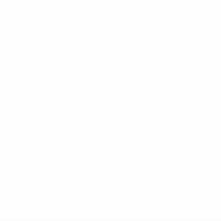
* Sospesa fino a nuovo avviso. <a
href='https://it.uefa.com/insideuefa/mediaservices/media
148df62d7eb6-64dbbd01b1cf-1000--fifa-uefa-
sospendono-nazionali-e-club-russi-da-tutte-le-
competi/'>Altre informazioni</a>