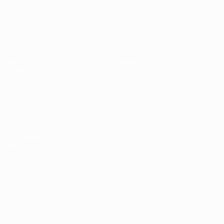
UEFA Under 17 Femminile
Partite
Notizie
Sorteggi
Storia
Video
Dettagli
Squadre
SITI
NETWORK
UEFA
UEFA.com
Fondazione
UEFA
CAMBIA LINGUA
Italiano
English
Français
Deutsch
Русский
Español
Italiano
Português
Privacy