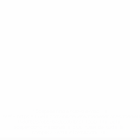
* Sospesa fino a nuovo avviso. <a
href='https://it.uefa.com/insideuefa/mediaservices/media
148df62d7eb6-64dbbd01b1cf-1000--fifa-uefa-
sospendono-nazionali-e-club-russi-da-tutte-le-
competi/'>Altre informazioni</a>