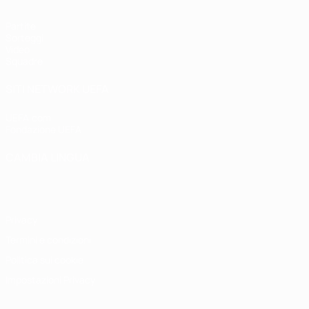
Partite
Sorteggi
Video
Squadre
SITI NETWORK UEFA
UEFA.com
Fondazione UEFA
CAMBIA LINGUA
Italiano
English
Français
Deutsch
Русский
Español
Italiano
P
Privacy
Termini e condizioni
Politica sui cookie
Impostazioni Privacy