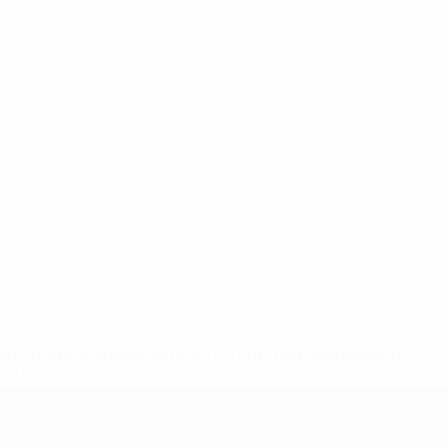
148df62d7eb6-64dbbd01b1cf-1000--fifa-uefa-sospendono-
</a>