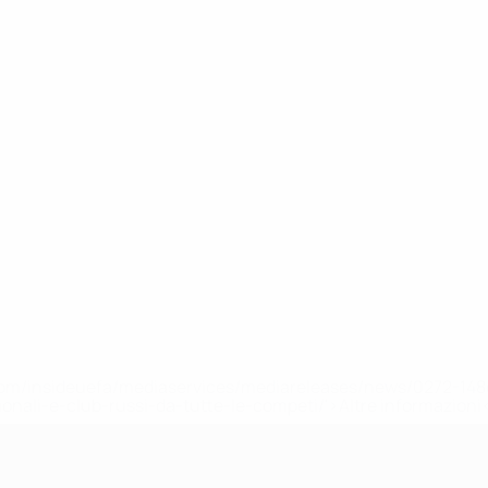
efa.com/insideuefa/mediaservices/mediareleases/news/0272-
ionali-e-club-russi-da-tutte-le-competi/'>Altre informazioni