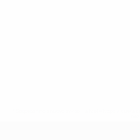
* Sospesa fino a nuovo avviso. <a href='https://it.u
naz
UEFA Under 17 Femminile