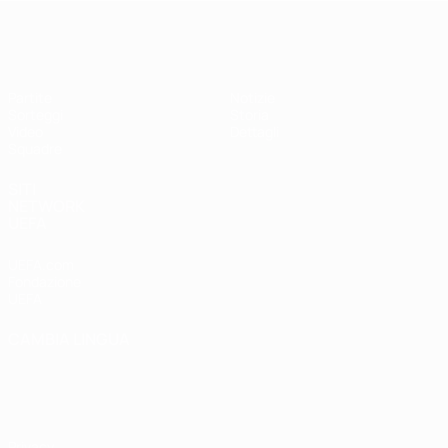
UEFA Under 17 Femminile
Partite
Notizie
Sorteggi
Storia
Video
Dettagli
Squadre
SITI
NETWORK
UEFA
UEFA.com
Fondazione
UEFA
CAMBIA LINGUA
Italiano
English
Français
Deutsch
Русский
Español
Italiano
Português
Privacy