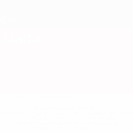
Passa
al
contenuto
principale
UEFA Under 17 Femminile
Malta
Malta Under 17 Femminile 2027
Sommario
Partite
Statistiche
Squadra
* Sospesa fino a nuovo avviso. <a
href='https://it.uefa.com/insideuefa/mediaservices/media
148df62d7eb6-64dbbd01b1cf-1000--fifa-uefa-
sospendono-nazionali-e-club-russi-da-tutte-le-
competi/'>Altre informazioni</a>