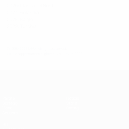
2026: Irlanda del Nord
2027: Finlandia
2028: Belgio
2029: Turchia
© 1998-2026 UEFA. All rights reserved.
Ultimo aggiornamento: giovedì 4 dicembre 2025
UEFA Under 17 Femminile
Partite
Notizie
Sorteggi
Storia
Video
Dettagli
Squadre
SITI