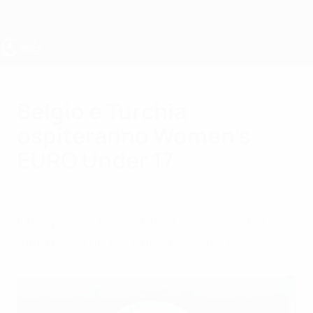
Passa
al
contenuto
principale
UEFA Under 17 Femminile
Belgio e Turchia
ospiteranno Women's
EURO Under 17
giovedì 4 dicembre 2025
Il Belgio ospiterà la fase finale del 2028,
mentre la Turchia quella del 2029.