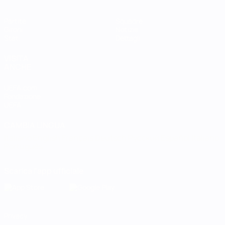
Partite
Squadre
Gironi
Notizie
Stat.
Dettagli
VISITA
ANCHE
UEFA.com
Fondazione
UEFA
CAMBIA LINGUA
Italiano
English
Français
Deutsch
Русский
Español
Italiano
Português
Scarica l'app ufficiale
Privacy