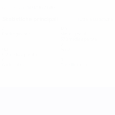
14/1/1987 (39)
DATA DI NASCITA
Statistiche principali
Tutte le statistiche
4
189
Partite giocate
Minuti giocati
37,8 media a partita
1
0
Gol
Assist
0,2 media a partita
0
0
Cartellini gialli
Cartellini rossi
UEFA Women's Nations League