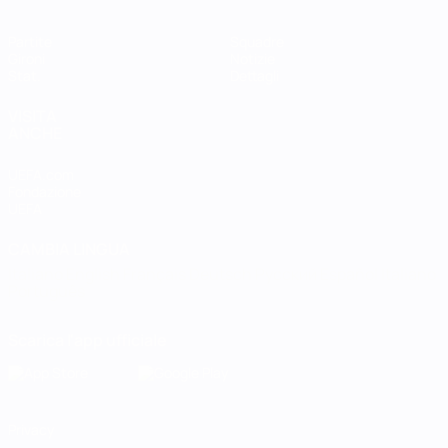
Partite
Squadre
Gironi
Notizie
Stat.
Dettagli
VISITA
ANCHE
UEFA.com
Fondazione
UEFA
CAMBIA LINGUA
Italiano
English
Français
Deutsch
Русский
Español
Italiano
Português
Scarica l'app ufficiale
Privacy