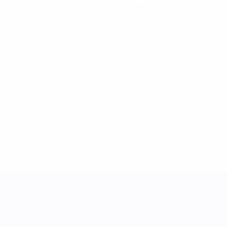
Cartellini gialli
Cartellini rossi
UEFA Women's Nations League