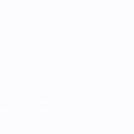
Partite
Squadre
Gironi
Notizie
Stat.
Dettagli
VISITA
ANCHE
UEFA.com
Fondazione
UEFA
CAMBIA LINGUA
Italiano
English
Français
Deutsch
Русский
Español
Italiano
Português
Scarica l'app ufficiale
Privacy