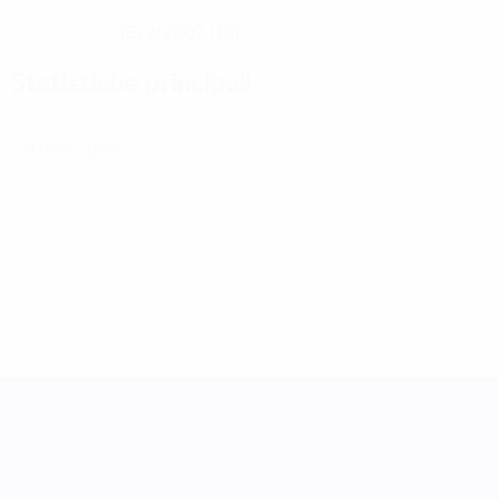
16/2/2007 (19)
DATA DI NASCITA
Statistiche principali
0
Cartellini gialli
UEFA Women's Nations League