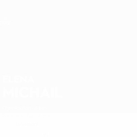
Passa
al
contenuto
Nations League &amp; Women's EURO
principale
Risultati e statistiche live
UEFA Women's Nations League
ELENA
Elena Michail Stat. 2027
MICHAIL
Cipro
Apollon Ladies
Sommario
Statistiche
Difensore
RUOLO
18
NUMERO IN NAZIONALE