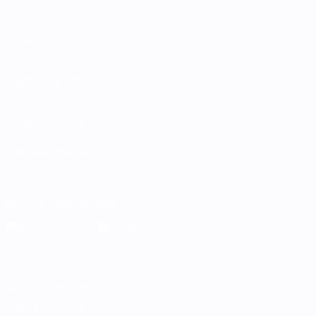
Partite
Gironi
Stat.
VISITA ANCHE
UEFA.com
Fondazione UEFA
CAMBIA LINGUA
Italiano
English
Français
Deutsch
Русский
Español
Italiano
P
Scarica l'app ufficiale
Privacy
Termini e condizioni
Politica sui cookie