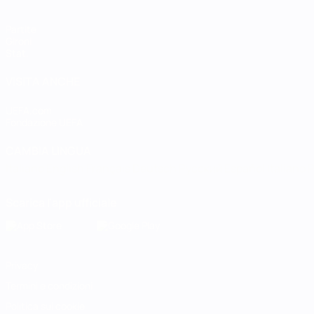
Partite
Gironi
Stat.
VISITA ANCHE
UEFA.com
Fondazione UEFA
CAMBIA LINGUA
Italiano
English
Français
Deutsch
Русский
Español
Italiano
P
Scarica l'app ufficiale
Privacy
Termini e condizioni
Politica sui cookie