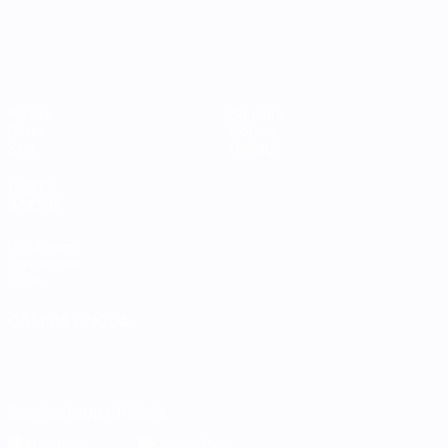
Partite
Squadre
Gironi
Notizie
Stat.
Dettagli
VISITA
ANCHE
UEFA.com
Fondazione
UEFA
CAMBIA LINGUA
Italiano
English
Français
Deutsch
Русский
Español
Italiano
Português
Scarica l'app ufficiale