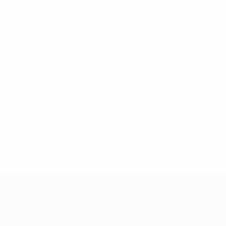
Partite giocate
0
Gol
0
Cartellini gialli
UEFA Women's Nations League