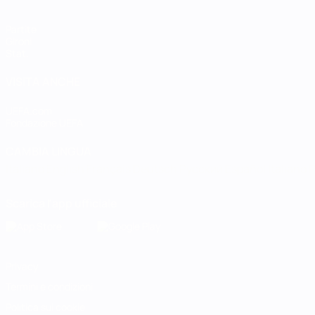
Partite
Gironi
Stat.
VISITA ANCHE
UEFA.com
Fondazione UEFA
CAMBIA LINGUA
Italiano
English
Français
Deutsch
Русский
Español
Italiano
P
Scarica l'app ufficiale
Privacy
Termini e condizioni
Politica sui cookie