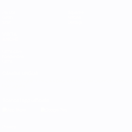
Partite
Squadre
Gironi
Notizie
Stat.
Dettagli
VISITA
ANCHE
UEFA.com
Fondazione
UEFA
CAMBIA LINGUA
Italiano
English
Français
Deutsch
Русский
Español
Italiano
Português
Scarica l'app ufficiale
Privacy