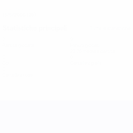
DATA DI NASCITA
15/5/2000 (26)
Statistiche principali
Tutte le statistiche
2
91
Partite giocate
Minuti giocati
22,75 media a partita
0
0
Gol
Cartellini gialli
0
Cartellini rossi
UEFA Women's Nations League