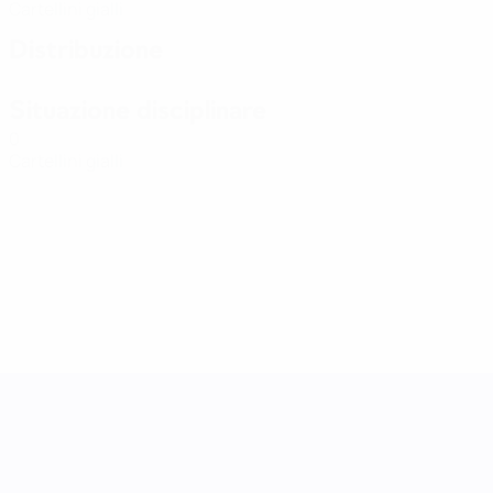
Cartellini gialli
Distribuzione
Situazione disciplinare
0
Cartellini gialli
UEFA Women's Nations League