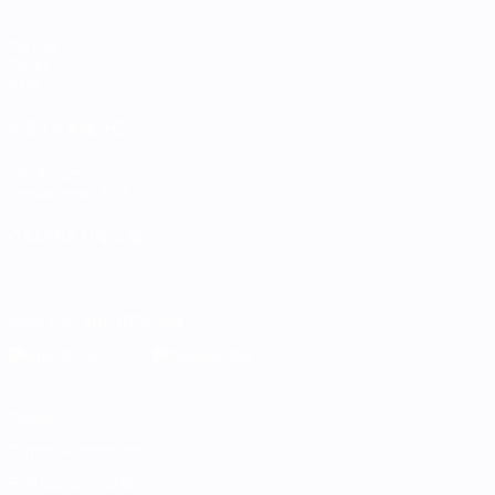
Partite
Gironi
Stat.
VISITA ANCHE
UEFA.com
Fondazione UEFA
CAMBIA LINGUA
Italiano
English
Français
Deutsch
Русский
Español
Italiano
P
Scarica l'app ufficiale
Privacy
Termini e condizioni
Politica sui cookie