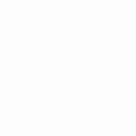
Coppa del Mondo Femminile Nations League
ven 4 apr 2025
· Fase campionato
UEFA Women's Nations League