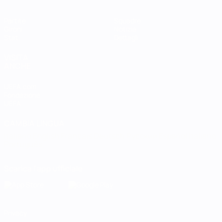
Partite
Squadre
Gironi
Notizie
Stat.
Dettagli
VISITA
ANCHE
UEFA.com
Fondazione
UEFA
CAMBIA LINGUA
Italiano
English
Français
Deutsch
Русский
Español
Italiano
Português
Scarica l'app ufficiale
Privacy