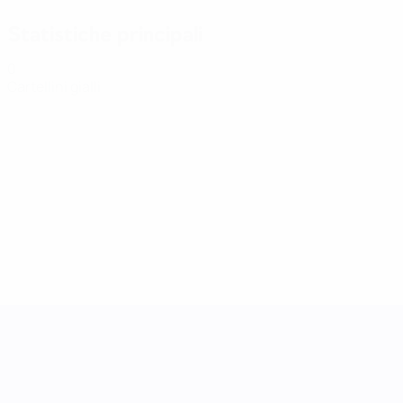
Statistiche principali
0
Cartellini gialli
UEFA Women's Nations League