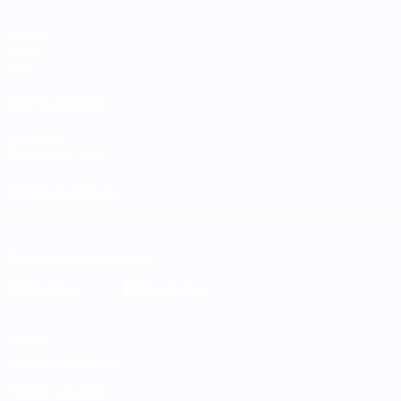
Partite
Gironi
Stat.
VISITA ANCHE
UEFA.com
Fondazione UEFA
CAMBIA LINGUA
Italiano
English
Français
Deutsch
Русский
Español
Italiano
P
Scarica l'app ufficiale
Privacy
Termini e condizioni
Politica sui cookie