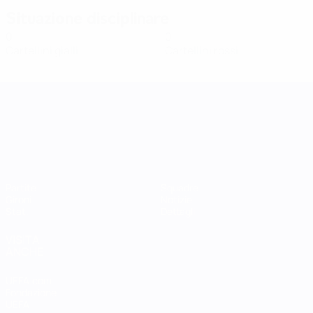
Situazione disciplinare
0
0
Cartellini gialli
Cartellini rossi
UEFA Women's Nations League
Partite
Squadre
Gironi
Notizie
Stat.
Dettagli
VISITA
ANCHE
UEFA.com
Fondazione
UEFA