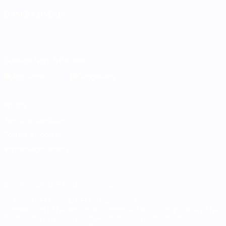
CAMBIA LINGUA
Italiano
English
Français
Deutsch
Русский
Español
Italiano
Português
Scarica l'app ufficiale
Privacy
Termini e condizioni
Politica sui cookie
Impostazioni Privacy
© 1998-2026 UEFA. Tutti i diritti riservati
La parola UEFA, il logo UEFA e tutti i marchi che si riferiscono a
competizioni UEFA, sono marchi registrati e/o copyright della UEFA.
Tali marchi non possono essere utilizzati in nessun modo per scopi