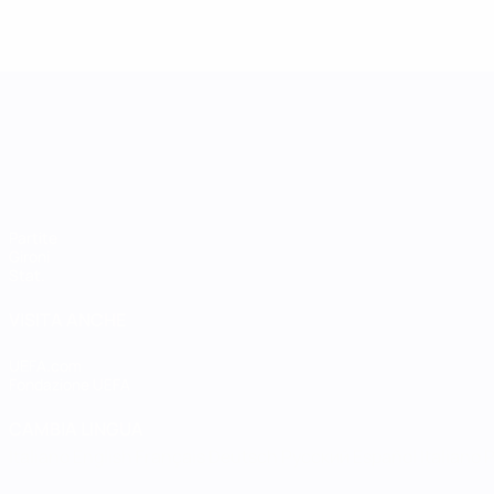
UEFA Women's Nations League
Partite
Gironi
Stat.
VISITA ANCHE
UEFA.com
Fondazione UEFA
CAMBIA LINGUA
Italiano
English
Français
Deutsch
Русский
Español
Italiano
P