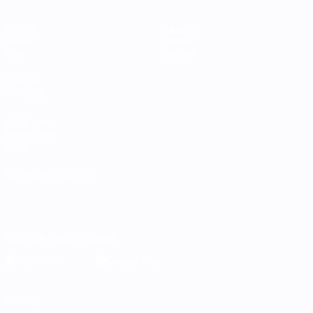
Partite
Squadre
Gironi
Notizie
Stat.
Dettagli
VISITA
ANCHE
UEFA.com
Fondazione
UEFA
CAMBIA LINGUA
Italiano
English
Français
Deutsch
Русский
Español
Italiano
Português
Scarica l'app ufficiale
Privacy