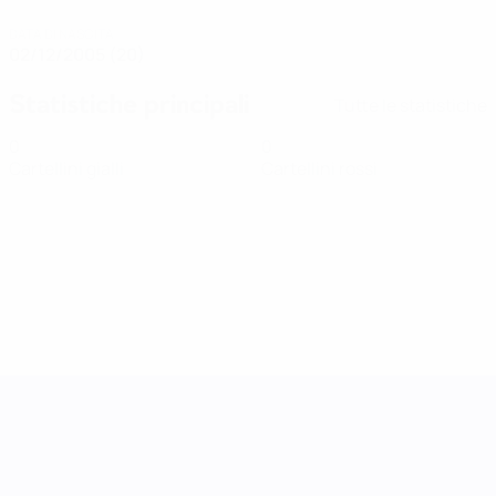
DATA DI NASCITA
02/12/2005 (20)
Statistiche principali
Tutte le statistiche
0
0
Cartellini gialli
Cartellini rossi
UEFA Women's Nations League