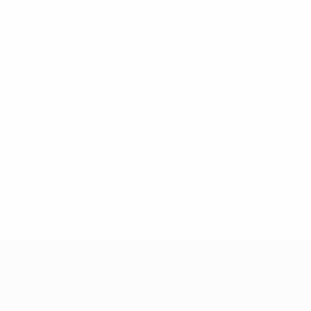
Partite giocate
Minuti giocati
0
0
Gol
Tiri totali
0
0
Assist
Cartellini gialli
0
Cartellini rossi
UEFA Women's Nations League