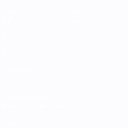
Partite
Squadre
Gironi
Notizie
Stat.
Dettagli
VISITA
ANCHE
UEFA.com
Fondazione
UEFA
CAMBIA LINGUA
Italiano
English
Français
Deutsch
Русский
Español
Italiano
Português
Scarica l'app ufficiale
Privacy