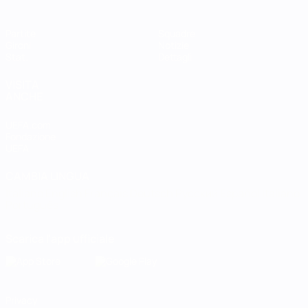
Partite
Squadre
Gironi
Notizie
Stat.
Dettagli
VISITA
ANCHE
UEFA.com
Fondazione
UEFA
CAMBIA LINGUA
Italiano
English
Français
Deutsch
Русский
Español
Italiano
Português
Scarica l'app ufficiale
Privacy