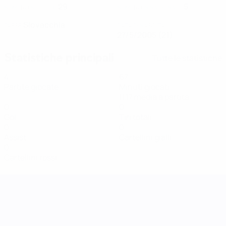
29
5
NUMERO NEL CLUB
NUMERO IN NAZIONALE
Slovacchia
PAESE
DATA DI NASCITA
27/5/2005 (21)
Statistiche principali
Tutte le statistiche
4
67
Partite giocate
Minuti giocati
11,17 media a partita
0
0
Gol
Tiri totali
0
0
Assist
Cartellini gialli
0
Cartellini rossi
UEFA Women's Nations League