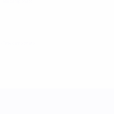
· Fase campionato
5
· Fase campionato