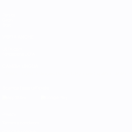
Partite
Gironi
Stat.
VISITA ANCHE
UEFA.com
Fondazione UEFA
CAMBIA LINGUA
Italiano
English
Français
Deutsch
Русский
Español
Italiano
P
Scarica l'app ufficiale
Privacy
Termini e condizioni
Politica sui cookie