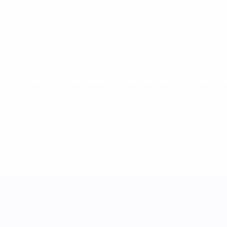
Coppa del Mondo Femminile Nations League
mar 8 apr 2025
Coppa del Mondo Femminile Nations League
mar 25 feb 202
UEFA Women's Nations League