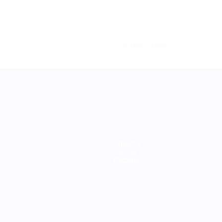
0
Cartellini rossi
Squadre
Notizie
Dettagli