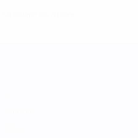
Situazione disciplinare
1
Cartellini gialli
UEFA Women's Nations League
Partite
Gironi
Stat.
VISITA ANCHE
UEFA.com
Fondazione UEFA