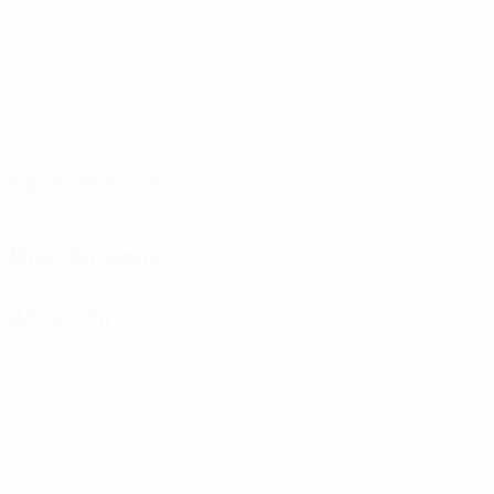
Partite giocate
1
Gol
0,15 media a partita
0
Cartellini rossi
Fase difensiva
Distribuzione
Attacchi