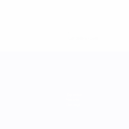
0
Cartellini rossi
Squadre
Notizie
Dettagli