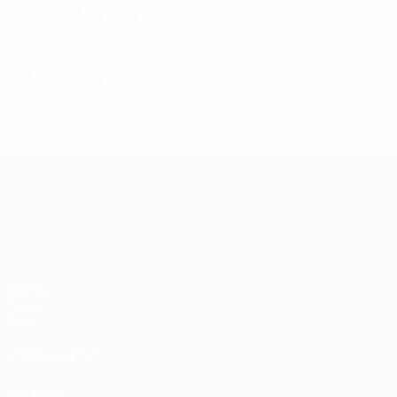
Fase difensiva
Situazione disciplinare
0
Cartellini gialli
UEFA Women's Nations League
Partite
Gironi
Stat.
VISITA ANCHE
UEFA.com