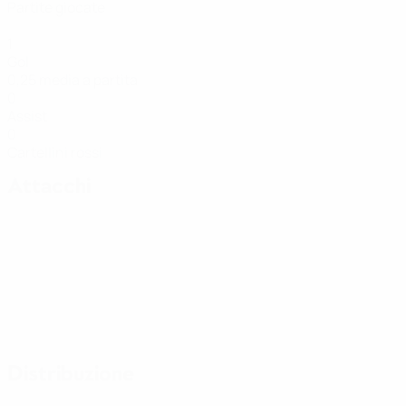
Partite giocate
1
Gol
0,25 media a partita
0
Assist
0
Cartellini rossi
Attacchi
Distribuzione