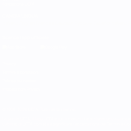
Fondazione UEFA
CAMBIA LINGUA
Italiano
English
Français
Deutsch
Русский
Español
Italiano
P
Scarica l'app ufficiale
Privacy
Termini e condizioni
Politica sui cookie
Impostazioni Privacy
© 1998-2026 UEFA. Tutti i diritti riservati
La parola UEFA, il logo UEFA e tutti i marchi che si riferiscono a com
L'utilizzo di UEFA.com sta a significare l'accettazione dei Termini e Co