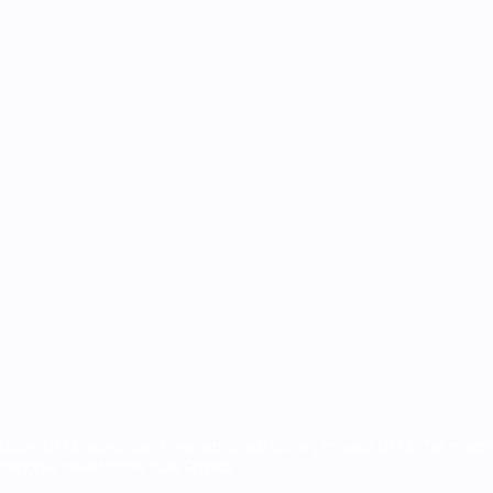
ortuguês
petizioni UEFA, sono marchi registrati e/o copyright della UEFA. Tali mar
ndizioni e delle Norme sulla Privacy.