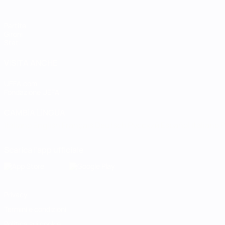
Partite
Gironi
Stat.
VISITA ANCHE
UEFA.com
Fondazione UEFA
CAMBIA LINGUA
Italiano
English
Français
Deutsch
Русский
Español
Italiano
P
Scarica l'app ufficiale
Privacy
Termini e condizioni
Politica sui cookie