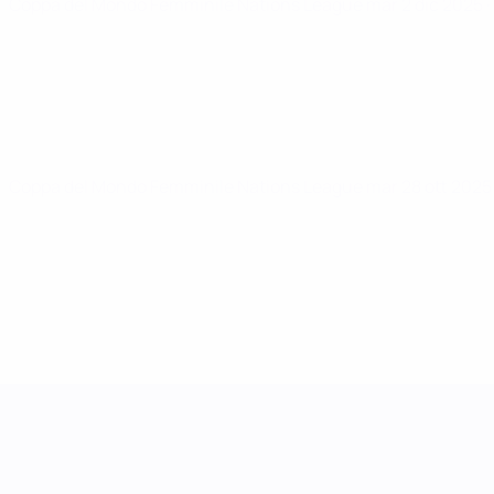
Coppa del Mondo Femminile Nations League
mar 2 dic 2025
·
Coppa del Mondo Femminile Nations League
mar 28 ott 202
UEFA Women's Nations League