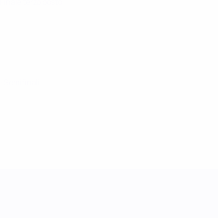
 Finale terzo posto
5
· Semifinali