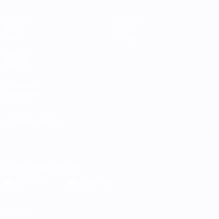
Partite
Squadre
Gironi
Notizie
Stat.
Dettagli
VISITA
ANCHE
UEFA.com
Fondazione
UEFA
CAMBIA LINGUA
Italiano
English
Français
Deutsch
Русский
Español
Italiano
Português
Scarica l'app ufficiale
Privacy