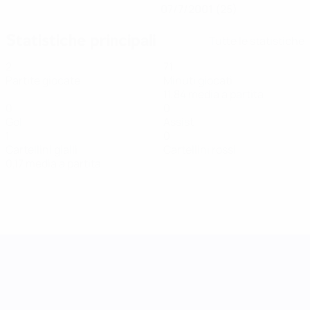
07/7/2001 (25)
Statistiche principali
Tutte le statistiche
2
71
Partite giocate
Minuti giocati
11,84 media a partita
0
0
Gol
Assist
1
0
Cartellini gialli
Cartellini rossi
0,17 media a partita
UEFA Women's Nations League