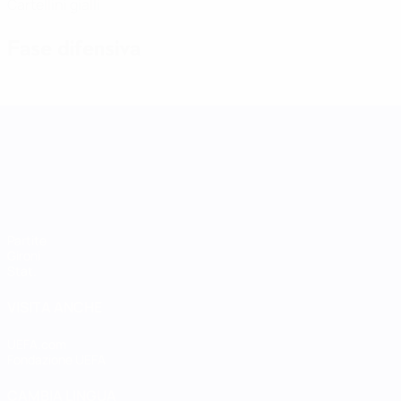
Cartellini gialli
Fase difensiva
UEFA Women's Nations League
Partite
Gironi
Stat.
VISITA ANCHE
UEFA.com
Fondazione UEFA
CAMBIA LINGUA