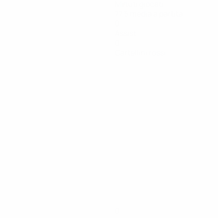
Minuti giocati
77,5 media a partita
0
Assist
0
Cartellini rossi
0