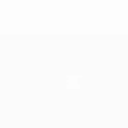
Cartellini rossi
Squadre
Notizie
Dettagli