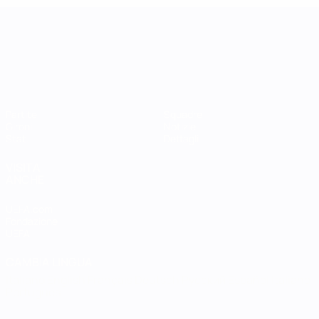
UEFA Women's Nations League
Partite
Squadre
Gironi
Notizie
Stat.
Dettagli
VISITA
ANCHE
UEFA.com
Fondazione
UEFA
CAMBIA LINGUA
Italiano
English
Français
Deutsch
Русский
Español
Italiano
Português