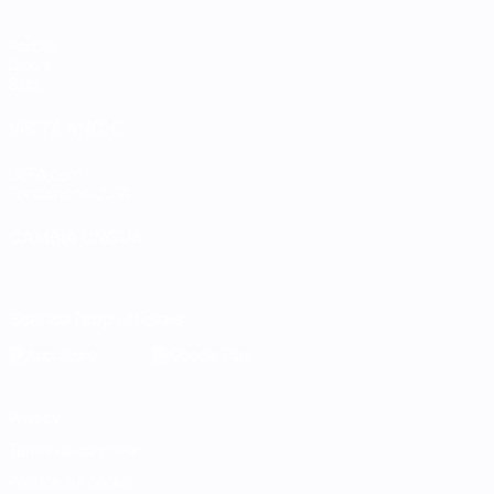
Partite
Gironi
Stat.
VISITA ANCHE
UEFA.com
Fondazione UEFA
CAMBIA LINGUA
Italiano
English
Français
Deutsch
Русский
Español
Italiano
P
Scarica l'app ufficiale
Privacy
Termini e condizioni
Politica sui cookie