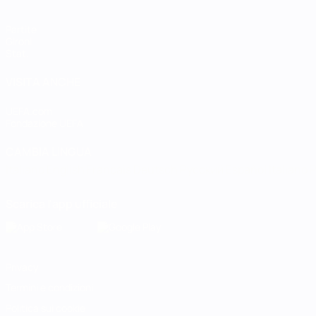
Partite
Gironi
Stat.
VISITA ANCHE
UEFA.com
Fondazione UEFA
CAMBIA LINGUA
Italiano
English
Français
Deutsch
Русский
Español
Italiano
P
Scarica l'app ufficiale
Privacy
Termini e condizioni
Politica sui cookie