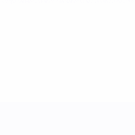
Coppa del Mondo Femminile Nations League
ven 30 mag 20
UEFA Women's Nations League