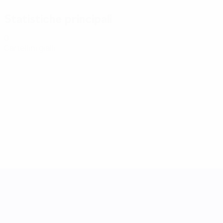
Statistiche principali
0
Cartellini gialli
UEFA Women's Nations League