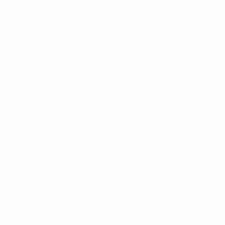
Partite
Gironi
Stat.
VISITA ANCHE
UEFA.com
Fondazione UEFA
CAMBIA LINGUA
Italiano
English
Français
Deutsch
Русский
Español
Italiano
P
Scarica l'app ufficiale
Privacy
Termini e condizioni
Politica sui cookie