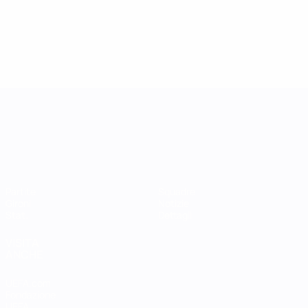
UEFA Women's Nations League
Partite
Squadre
Gironi
Notizie
Stat.
Dettagli
VISITA
ANCHE
UEFA.com
Fondazione
UEFA