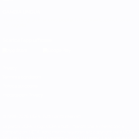
CAMBIA LINGUA
Italiano
English
Français
Deutsch
Русский
Español
Italiano
Português
Scarica l'app ufficiale
Privacy
Termini e condizioni
Politica sui cookie
Impostazioni Privacy
© 1998-2026 UEFA. Tutti i diritti riservati
La parola UEFA, il logo UEFA e tutti i marchi che si riferiscono a
competizioni UEFA, sono marchi registrati e/o copyright della UEFA.
Tali marchi non possono essere utilizzati in nessun modo per scopi