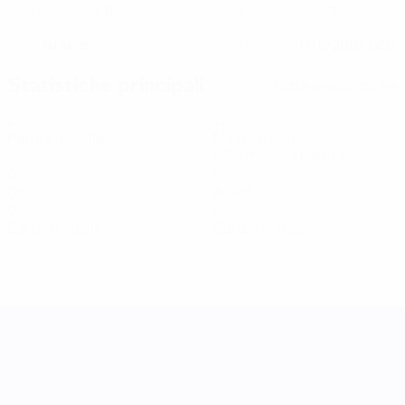
6
3
NUMERO NEL CLUB
NUMERO IN NAZIONALE
Israele
11/5/2001 (25)
PAESE
DATA DI NASCITA
Statistiche principali
Tutte le statistiche
2
121
Partite giocate
Minuti giocati
60,5 media a partita
0
0
Gol
Assist
0
0
Cartellini gialli
Cartellini rossi
UEFA Women's Nations League