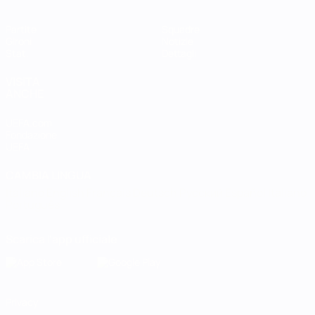
Partite
Squadre
Gironi
Notizie
Stat.
Dettagli
VISITA
ANCHE
UEFA.com
Fondazione
UEFA
CAMBIA LINGUA
Italiano
English
Français
Deutsch
Русский
Español
Italiano
Português
Scarica l'app ufficiale
Privacy