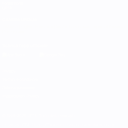
Fondazione
UEFA
CAMBIA LINGUA
Italiano
English
Français
Deutsch
Русский
Español
Italiano
Português
Scarica l'app ufficiale
Privacy
Termini e condizioni
Politica sui cookie
Impostazioni Privacy
© 1998-2026 UEFA. Tutti i diritti riservati
La parola UEFA, il logo UEFA e tutti i marchi che si riferiscono a