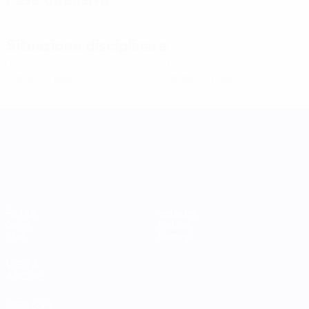
Situazione disciplinare
0
0
Cartellini gialli
Cartellini rossi
UEFA Women's Nations League
Partite
Squadre
Gironi
Notizie
Stat.
Dettagli
VISITA
ANCHE
UEFA.com