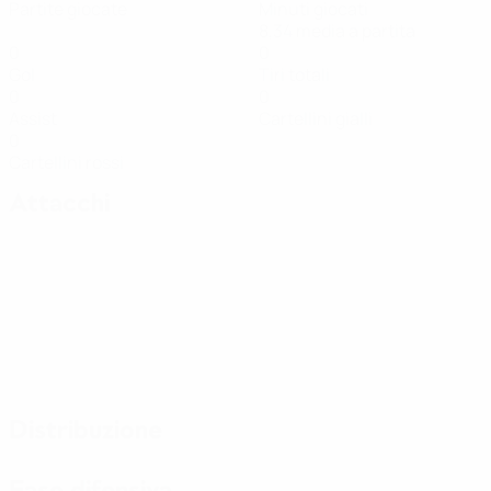
Partite giocate
Minuti giocati
8,34 media a partita
0
0
Gol
Tiri totali
0
0
Assist
Cartellini gialli
0
Cartellini rossi
Attacchi
Distribuzione
Fase difensiva