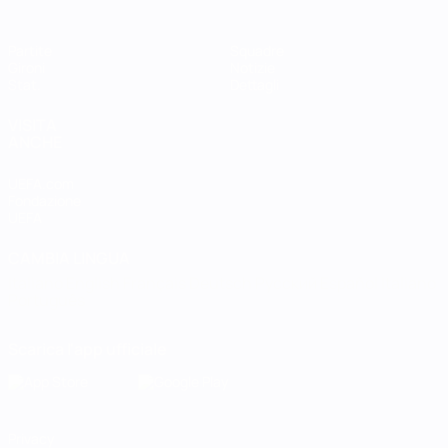
Partite
Squadre
Gironi
Notizie
Stat.
Dettagli
VISITA
ANCHE
UEFA.com
Fondazione
UEFA
CAMBIA LINGUA
Italiano
English
Français
Deutsch
Русский
Español
Italiano
Português
Scarica l'app ufficiale
Privacy