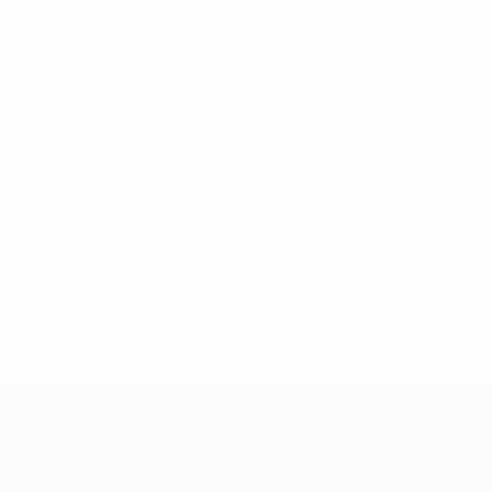
Coppa del Mondo Femminile Nations League
mar 25 feb
2025
· Fase campionato
Coppa del Mondo Femminile Nations League
ven 21 feb
2025
· Fase campionato
UEFA Women's Nations League